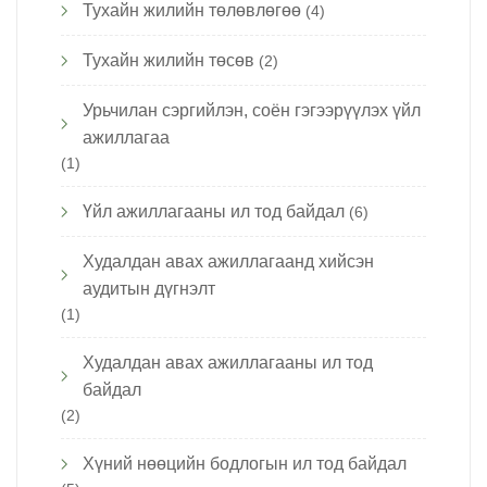
Тухайн жилийн төлөвлөгөө
(4)
Тухайн жилийн төсөв
(2)
Урьчилан сэргийлэн, соён гэгээрүүлэх үйл
ажиллагаа
(1)
Үйл ажиллагааны ил тод байдал
(6)
Худалдан авах ажиллагаанд хийсэн
аудитын дүгнэлт
(1)
Худалдан авах ажиллагааны ил тод
байдал
(2)
Хүний нөөцийн бодлогын ил тод байдал