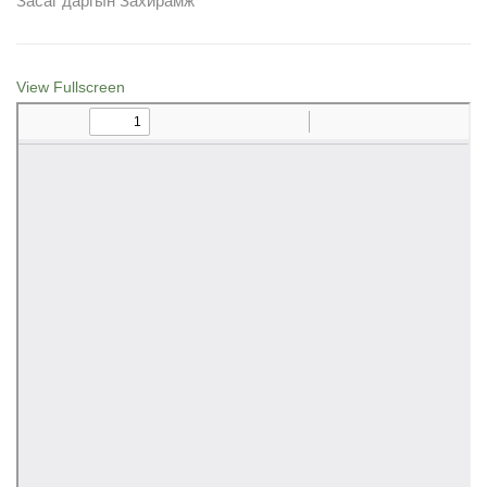
Засаг даргын Захирамж
View Fullscreen