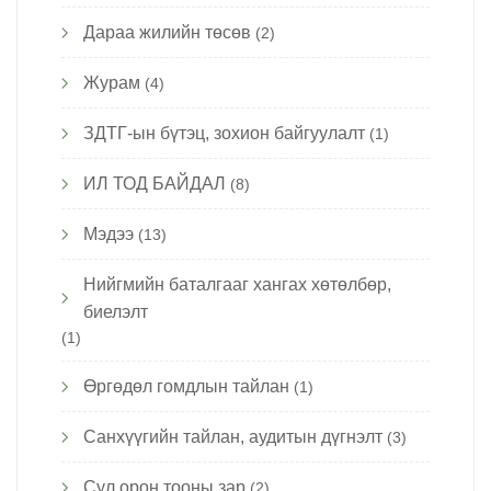
Дараа жилийн төсөв
(2)
Журам
(4)
ЗДТГ-ын бүтэц, зохион байгуулалт
(1)
ИЛ ТОД БАЙДАЛ
(8)
Мэдээ
(13)
Нийгмийн баталгааг хангах хөтөлбөр,
биелэлт
(1)
Өргөдөл гомдлын тайлан
(1)
Санхүүгийн тайлан, аудитын дүгнэлт
(3)
Сул орон тооны зар
(2)