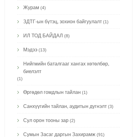
Журам
(4)
ЗДТГ-ын бүтэц, зохион байгуулалт
(1)
ИЛ ТОД БАЙДАЛ
(8)
Мэдээ
(13)
Нийгмийн баталгааг хангах хөтөлбөр,
биелэлт
(1)
Өргөдөл гомдлын тайлан
(1)
Санхүүгийн тайлан, аудитын дүгнэлт
(3)
Сул орон тооны зар
(2)
Сумын Засаг даргын Захирамж
(91)