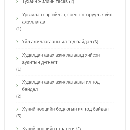
Тухайн жилийн төсөв
(2)
Урьчилан сэргийлэн, соён гэгээрүүлэх үйл
ажиллагаа
(1)
Үйл ажиллагааны ил тод байдал
(6)
Худалдан авах ажиллагаанд хийсэн
аудитын дүгнэлт
(1)
Худалдан авах ажиллагааны ил тод
байдал
(2)
Хүний нөөцийн бодлогын ил тод байдал
(5)
Хүний нөөцийн стратеги
(2)