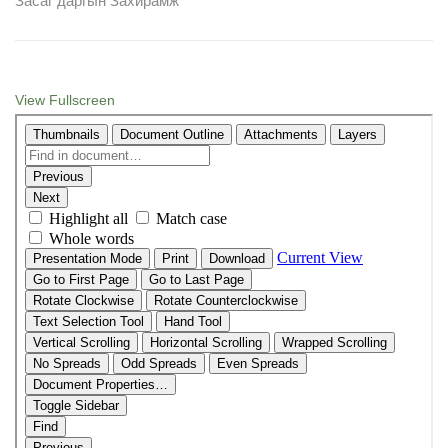
Засаг даргын Захирамж
View Fullscreen