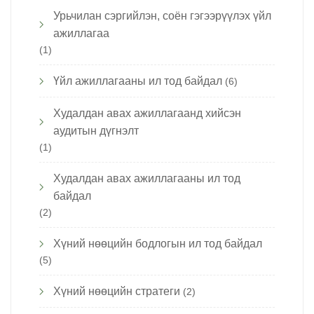
Урьчилан сэргийлэн, соён гэгээрүүлэх үйл
ажиллагаа
(1)
Үйл ажиллагааны ил тод байдал
(6)
Худалдан авах ажиллагаанд хийсэн
аудитын дүгнэлт
(1)
Худалдан авах ажиллагааны ил тод
байдал
(2)
Хүний нөөцийн бодлогын ил тод байдал
(5)
Хүний нөөцийн стратеги
(2)