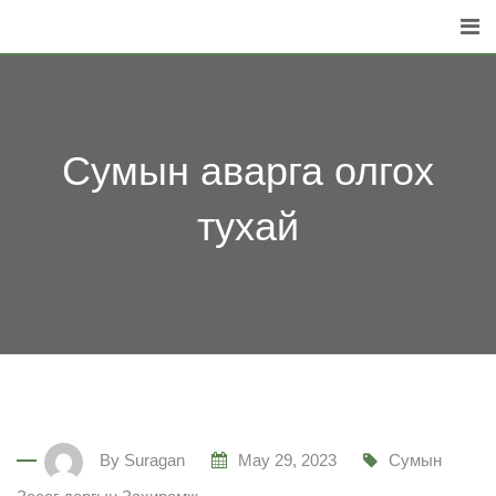
Skip
to
content
Сумын аварга олгох
тухай
By
Suragan
May 29, 2023
Сумын