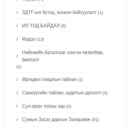
ЗДТГ-ын бүтэц, зохион байгуулалт
(1)
ИЛ ТОД БАЙДАЛ
(8)
Мэдээ
(13)
Нийгмийн баталгааг хангах хөтөлбөр,
биелэлт
(1)
Өргөдөл гомдлын тайлан
(1)
Санхүүгийн тайлан, аудитын дүгнэлт
(3)
Сул орон тооны зар
(2)
Сумын Засаг даргын Захирамж
(91)