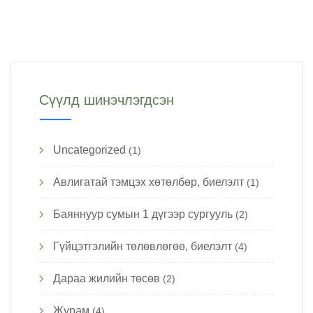
Сүүлд шинэчлэгдсэн
Uncategorized
(1)
Авлигатай тэмцэх хөтөлбөр, биелэлт
(1)
Баяннуур сумын 1 дүгээр сургууль
(2)
Гүйцэтгэлийн төлөвлөгөө, биелэлт
(4)
Дараа жилийн төсөв
(2)
Журам
(4)