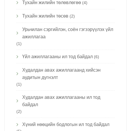
Тухайн жилийн төлөвлөгөө
(4)
Тухайн жилийн төсөв
(2)
Урьчилан сэргийлэн, соён гэгээрүүлэх үйл
ажиллагаа
(1)
Үйл ажиллагааны ил тод байдал
(6)
Худалдан авах ажиллагаанд хийсэн
аудитын дүгнэлт
(1)
Худалдан авах ажиллагааны ил тод
байдал
(2)
Хүний нөөцийн бодлогын ил тод байдал