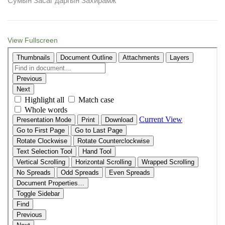
Сумын Засаг даргын Захирамж
View Fullscreen