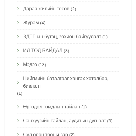
Дараа жилийн төсөв
(2)
Журам
(4)
ЗДТГ-ын бүтэц, зохион байгуулалт
(1)
ИЛ ТОД БАЙДАЛ
(8)
Мэдээ
(13)
Нийгмийн баталгааг хангах хөтөлбөр,
биелэлт
(1)
Өргөдөл гомдлын тайлан
(1)
Санхүүгийн тайлан, аудитын дүгнэлт
(3)
Сул орон тооны зар
(2)