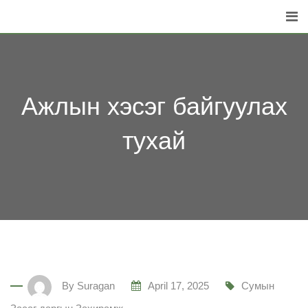
Skip
to
content
Ажлын хэсэг байгуулах
тухай
By
Suragan
April 17, 2025
Сумын