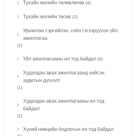
Тухайн жилийн төлөвлөгөө
(4)
Тухайн жилийн төсөв
(2)
Урьчилан сэргийлэн, соён гэгээрүүлэх үйл
ажиллагаа
(1)
Үйл ажиллагааны ил тод байдал
(6)
Худалдан авах ажиллагаанд хийсэн
аудитын дүгнэлт
(1)
Худалдан авах ажиллагааны ил тод
байдал
(2)
Хүний нөөцийн бодлогын ил тод байдал