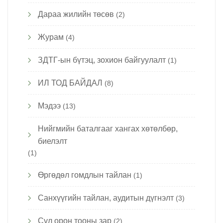
Дараа жилийн төсөв
(2)
Журам
(4)
ЗДТГ-ын бүтэц, зохион байгуулалт
(1)
ИЛ ТОД БАЙДАЛ
(8)
Мэдээ
(13)
Нийгмийн баталгааг хангах хөтөлбөр,
биелэлт
(1)
Өргөдөл гомдлын тайлан
(1)
Санхүүгийн тайлан, аудитын дүгнэлт
(3)
Сул орон тооны зар
(2)