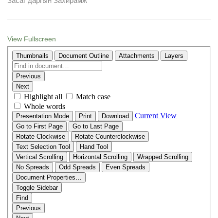
Засаг даргын Захирамж
View Fullscreen