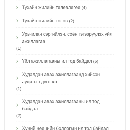
Тухайн жилийн төлөвлөгөө
(4)
Тухайн жилийн төсөв
(2)
Урьчилан сэргийлэн, соён гэгээрүүлэх үйл
ажиллагаа
(1)
Үйл ажиллагааны ил тод байдал
(6)
Худалдан авах ажиллагаанд хийсэн
аудитын дүгнэлт
(1)
Худалдан авах ажиллагааны ил тод
байдал
(2)
Хүний нөөцийн бодлогын ил тод байдал