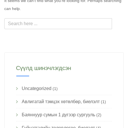
It seems we can't find what you're looking for. Perhaps searching
can help.
Сүүлд шинэчлэгдсэн
Uncategorized
(1)
Авлигатай тэмцэх хөтөлбөр, биелэлт
(1)
Баяннуур сумын 1 дүгээр сургууль
(2)
Гүйцэтгэлийн төлөвлөгөө, биелэлт