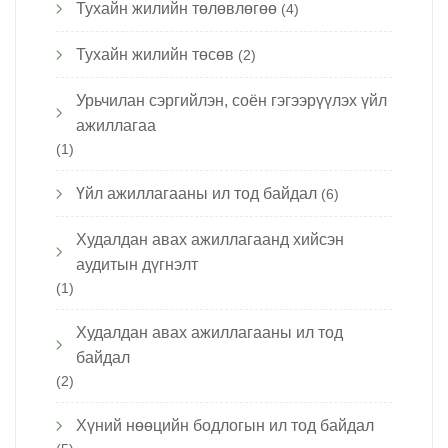
Тухайн жилийн төлөвлөгөө
(4)
Тухайн жилийн төсөв
(2)
Урьчилан сэргийлэн, соён гэгээрүүлэх үйл
ажиллагаа
(1)
Үйл ажиллагааны ил тод байдал
(6)
Худалдан авах ажиллагаанд хийсэн
аудитын дүгнэлт
(1)
Худалдан авах ажиллагааны ил тод
байдал
(2)
Хүний нөөцийн бодлогын ил тод байдал