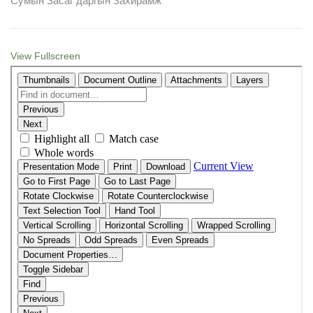
Сумын Засаг даргын Захирамж
View Fullscreen