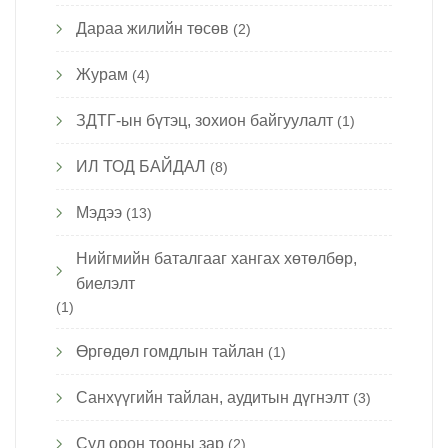
Дараа жилийн төсөв
(2)
Журам
(4)
ЗДТГ-ын бүтэц, зохион байгуулалт
(1)
ИЛ ТОД БАЙДАЛ
(8)
Мэдээ
(13)
Нийгмийн баталгааг хангах хөтөлбөр,
биелэлт
(1)
Өргөдөл гомдлын тайлан
(1)
Санхүүгийн тайлан, аудитын дүгнэлт
(3)
Сул орон тооны зар
(2)