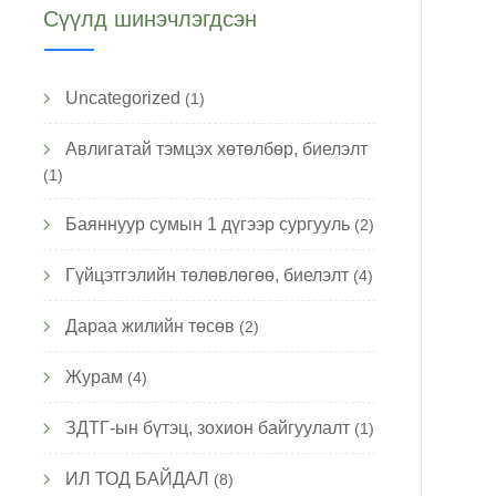
Сүүлд шинэчлэгдсэн
Uncategorized
(1)
Авлигатай тэмцэх хөтөлбөр, биелэлт
(1)
Баяннуур сумын 1 дүгээр сургууль
(2)
Гүйцэтгэлийн төлөвлөгөө, биелэлт
(4)
Дараа жилийн төсөв
(2)
Журам
(4)
ЗДТГ-ын бүтэц, зохион байгуулалт
(1)
ИЛ ТОД БАЙДАЛ
(8)