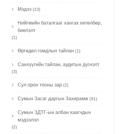
Мэдээ
(13)
Нийгмийн баталгааг хангах хөтөлбөр,
биелэлт
(1)
Өргөдөл гомдлын тайлан
(1)
Санхүүгийн тайлан, аудитын дүгнэлт
(3)
Сул орон тооны зар
(2)
Сумын Засаг даргын Захирамж
(91)
Сумын ЗДТГ-ын албан хаагчдын
мэдээлэл
(2)