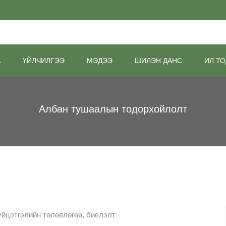
А
ҮЙЛЧИЛГЭЭ
МЭДЭЭ
ШИЛЭН ДАНС
ИЛ ТО
Албан тушаалын тодорхойлолт
үйцэтгэлийн төлөвлөгөө, биелэлт