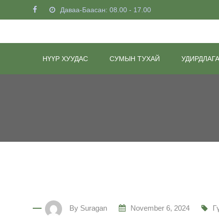
Skip
Даваа-Баасан: 08.00 - 17.00
to
content
НҮҮР ХУУДАС
СУМЫН ТУХАЙ
УДИРДЛАГ
By
Suragan
November 6, 2024
Г