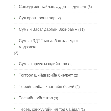
Санхүүгийн тайлан, аудитын дүгнэлт
(3)
Сул орон тооны зар
(2)
Сумын Засаг даргын Захирамж
(91)
Сумын ЗДТГ-ын албан хаагчдын
мэдээлэл
(2)
Сумын эрүүл мэндийн төв
(2)
Тогтоол шийдвэрийн биелэлт
(2)
Төрийн албан хаагчийн ёс зүй
(2)
Төсвийн гүйцэтгэл
(3)
Төсөв, санхүүгийн ил тод байдал
(1)