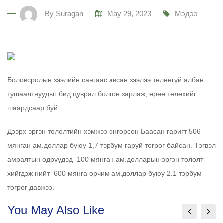
By
Suragan
May 29, 2023
Мэдээ
Боловсролын зээлийн сангаас авсан зээлээ төлөөгүй албан
тушаалтнуудыг бид цуврал болгон зарлаж, өрөө төлөхийг
шаардсаар буй.
Дээрх эргэн төлөлтийн хэмжээ өнгөрсөн Баасан гаригт 506
мянган ам.доллар буюу 1,7 тэрбум гаруй төгрөг байсан. Тэгвэл
амралтын өдрүүдэд 100 мянган ам.долларын эргэн төлөлт
хийгдэж нийт 600 мянга орчим ам.доллар буюу 2.1 тэрбум
төгрөг давжээ.
You May Also Like