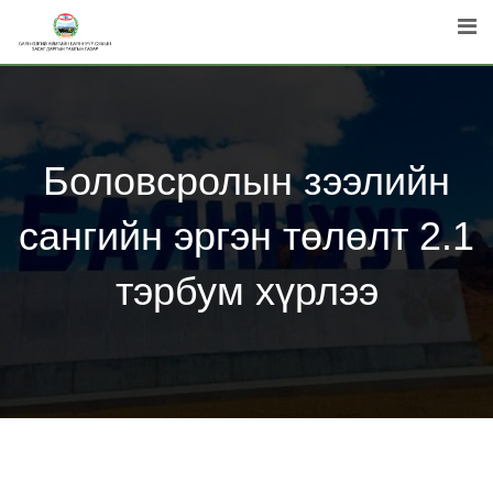
Skip
to
content
Боловсролын зээлийн
сангийн эргэн төлөлт 2.1
тэрбум хүрлээ