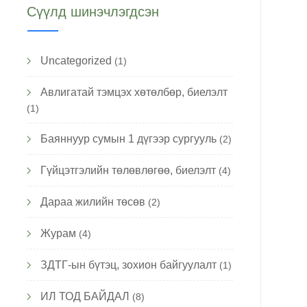
Сүүлд шинэчлэгдсэн
Uncategorized
(1)
Авлигатай тэмцэх хөтөлбөр, биелэлт
(1)
Баяннуур сумын 1 дүгээр сургууль
(2)
Гүйцэтгэлийн төлөвлөгөө, биелэлт
(4)
Дараа жилийн төсөв
(2)
Журам
(4)
ЗДТГ-ын бүтэц, зохион байгуулалт
(1)
ИЛ ТОД БАЙДАЛ
(8)