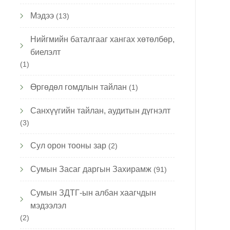
Мэдээ
(13)
Нийгмийн баталгааг хангах хөтөлбөр,
биелэлт
(1)
Өргөдөл гомдлын тайлан
(1)
Санхүүгийн тайлан, аудитын дүгнэлт
(3)
Сул орон тооны зар
(2)
Сумын Засаг даргын Захирамж
(91)
Сумын ЗДТГ-ын албан хаагчдын
мэдээлэл
(2)