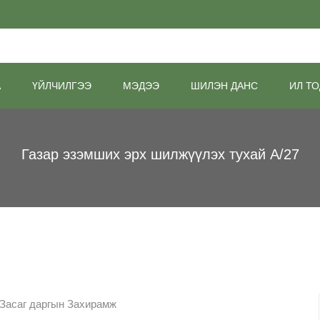
А
ҮЙЛЧИЛГЭЭ
МЭДЭЭ
ШИЛЭН ДАНС
ИЛ ТО
Газар эзэмших эрх шилжүүлэх тухай А/27
Засаг даргын Захирамж