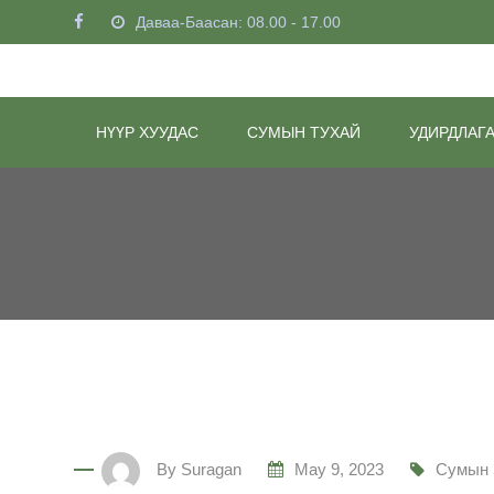
Skip
Даваа-Баасан: 08.00 - 17.00
to
content
НҮҮР ХУУДАС
СУМЫН ТУХАЙ
УДИРДЛАГ
By
Suragan
May 9, 2023
Сумын 