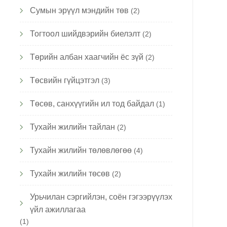
Сумын эрүүл мэндийн төв
(2)
Тогтоол шийдвэрийн биелэлт
(2)
September 11, 2025,
September 11, 2025,
лын хэсэг байгуулах тухай
Ажлын хэсэг байгуулах
Төрийн албан хаагчийн ёс зүй
(2)
Төсвийн гүйцэтгэл
(3)
Төсөв, санхүүгийн ил тод байдал
(1)
Тухайн жилийн тайлан
(2)
Тухайн жилийн төлөвлөгөө
(4)
Тухайн жилийн төсөв
(2)
Урьчилан сэргийлэн, соён гэгээрүүлэх
үйл ажиллагаа
(1)