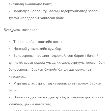
ангилалд ажилладаг байх;
зарлагдсан албан тушаалын тодорхойлолтод заасан
тусгай шаардлагыг хангасан байх.
Бүрдүүлэх материал:
Төрийн албан хаагчийн анкет;
Иргэний үнэмлэхийн хуулбар;
Боловсролын түвшинг тодорхойлсон баримт бичиг /
диплом/, хэрэв гадаад улсад их, дээд сургууль төгссөн бол
боловсролын баримт бичгийн баталгаат орчуулгыг
хавсаргах;
Мэргэшүүлэх сургалтад хамрагдсаныг гэрчлэх баримт
бичиг;
Нийгмийн даатгалын дэвтэр /Хөдөлмөрийн дэвтэр/-ийн
хуулбар, цахим лавлагаа;
Албан тушаалд томилогдсон, чөлөөлөгдсөн тушаал,