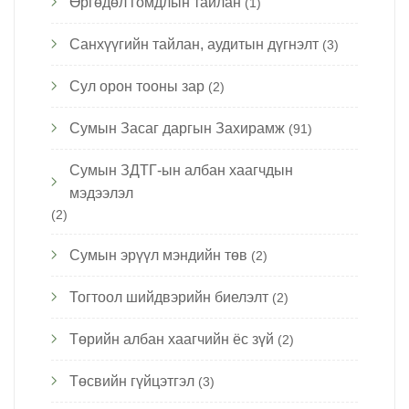
Өргөдөл гомдлын тайлан
(1)
Санхүүгийн тайлан, аудитын дүгнэлт
(3)
Сул орон тооны зар
(2)
Сумын Засаг даргын Захирамж
(91)
Сумын ЗДТГ-ын албан хаагчдын
мэдээлэл
(2)
Сумын эрүүл мэндийн төв
(2)
Тогтоол шийдвэрийн биелэлт
(2)
Төрийн албан хаагчийн ёс зүй
(2)
Төсвийн гүйцэтгэл
(3)