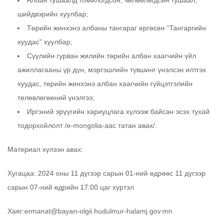
шийдвэрийн хуулбар;
Төрийн жинхэнэ албаны тангараг өргөсөн “Тангаргийн
хуудас” хуулбар;
Сүүлийн гурван жилийн төрийн албан хаагчийн үйл
ажиллагааны үр дүн, мэргэшлийн түвшинг үнэлсэн илтгэх
хуудас, төрийн жинхэнэ албан хаагчийн гүйцэтгэлийн
төлөвлөгөөний үнэлгээ;
Иргэний эрүүгийн хариуцлага хүлээж байсан эсэх тухай
тодорхойлолт /e-mongolia-аас татан авах/.
Материал хүлээн авах:
Хугацаа: 2024 оны 11 дүгээр сарын 01-ний өдрөөс 11 дүгээр
сарын 07-ний өдрийн 17:00 цаг хүртэл
Хаяг:ermanat@bayan-olgii.hudulmur-halamj.gov.mn