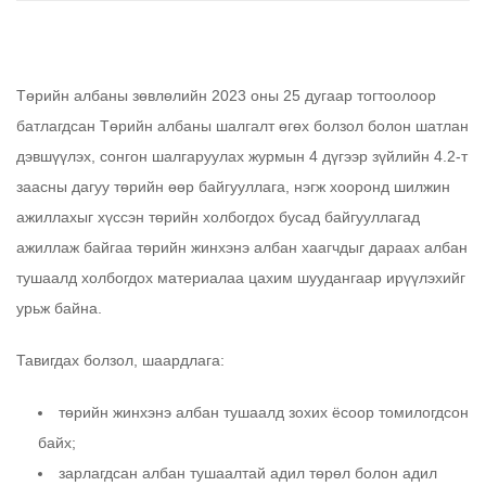
Төрийн албаны зөвлөлийн 2023 оны 25 дугаар тогтоолоор
батлагдсан Төрийн албаны шалгалт өгөх болзол болон шатлан
дэвшүүлэх, сонгон шалгаруулах журмын 4 дүгээр зүйлийн 4.2-т
заасны дагуу төрийн өөр байгууллага, нэгж хооронд шилжин
ажиллахыг хүссэн төрийн холбогдох бусад байгууллагад
ажиллаж байгаа төрийн жинхэнэ албан хаагчдыг дараах албан
тушаалд холбогдох материалаа цахим шуудангаар ирүүлэхийг
урьж байна.
Тавигдах болзол, шаардлага:
төрийн жинхэнэ албан тушаалд зохих ёсоор томилогдсон
байх;
зарлагдсан албан тушаалтай адил төрөл болон адил