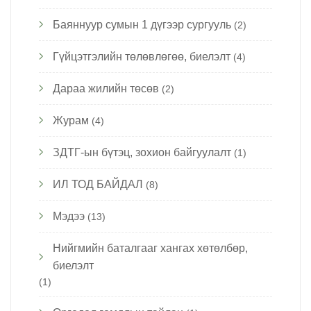
Баяннуур сумын 1 дүгээр сургууль
(2)
Гүйцэтгэлийн төлөвлөгөө, биелэлт
(4)
Дараа жилийн төсөв
(2)
Журам
(4)
ЗДТГ-ын бүтэц, зохион байгуулалт
(1)
ИЛ ТОД БАЙДАЛ
(8)
Мэдээ
(13)
Нийгмийн баталгааг хангах хөтөлбөр,
биелэлт
(1)