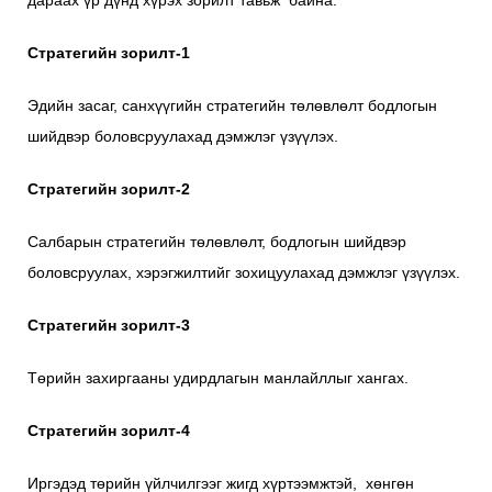
дараах үр дүнд хүрэх зорилт тавьж байна.
Стратегийн зорилт-1
Эдийн засаг, санхүүгийн стратегийн төлөвлөлт бодлогын
шийдвэр боловсруулахад дэмжлэг үзүүлэх.
Стратегийн зорилт-
2
Салбарын стратегийн төлөвлөлт, бодлогын шийдвэр
боловсруулах, хэрэгжилтийг зохицуулахад дэмжлэг үзүүлэх.
Стратегийн зорилт-
3
Төрийн захиргааны удирдлагын манлайллыг хангах.
Стратегийн зорилт-
4
Иргэдэд төрийн үйлчилгээг жигд хүртээмжтэй, хөнгөн