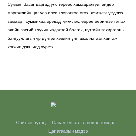
Сумын Засаг даргад улс төрөөс хамааралгүй, өндөр
мэргэжлийн цаг үеэ олсон зөвөлгөө өгөх, дэмжлэг үзүүлэх
замаар сумынхаа ирэдэд үйлчлэх, өөрөө өөрийгээ тэтгэх
эдийн засгийн хүчин чадалтай болгох, нутгийн захиргааны
байгууллагын үр дүнтэй хэвийн үйл ажиллагааг хангаж
хөгжил дэвшилд хүргэх.
Сайтын бүтэц
Санал хүсэлт, өргөдөл гомдол
Цаг агаарын мэдээ