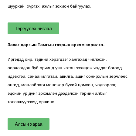
шуурхай хүргэх ажлыг зохион байгуулах.
Тэргүүлэх чиглэл
Засаг даргын Тамгын газрын эрхэм зорилго:
Иргэдэд ойр, тэдний хэрэгцээг хангахад чиглэсэн,
өөрчлөгдөн буй орчинд уян хатан зохицож чаддаг бөгөөд
идэвхтэй, санаачилгатай, авилга, ашиг сонирхлын зөрчлөөс
ангид, манлайлагч менежер бүхий цомхон, чадварлаг,
эцсийн үр дүнг эрхэмлэн дээдэлсэн төрийн албыг
төлөвшүүлэхэд оршино.
Алсын хараа