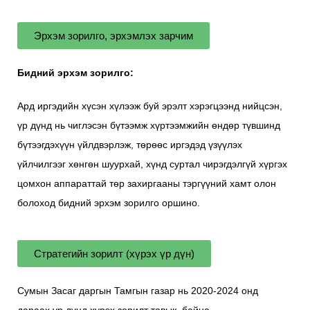
Эрхэм зорилго, эрхэмлэх зарчим
Бидний эрхэм зорилго:
Ард иргэдийн хүсэн хүлээж буй эрэлт хэрэгцээнд нийцсэн,
үр дүнд нь чиглэсэн бүтээмж хүртээмжийн өндөр түвшинд
бүтээгдэхүүн үйлдвэрлэж, төрөөс иргэдэд үзүүлэх
үйлчилгээг хөнгөн шуурхай, хүнд суртал чирэгдэлгүй хүргэх
цомхон аппараттай төр захиргааны тэргүүний хамт олон
болоход бидний эрхэм зорилго оршино.
Стратегийн зорилт (хүрэх үр дүн)
Сумын Засаг даргын Тамгын газар нь 2020-2024 онд