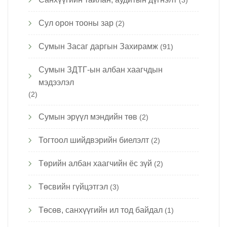
(3)
Сул орон тооны зар
(2)
Сумын Засаг даргын Захирамж
(91)
Сумын ЗДТГ-ын албан хаагчдын
мэдээлэл
(2)
Сумын эрүүл мэндийн төв
(2)
Тогтоол шийдвэрийн биелэлт
(2)
Төрийн албан хаагчийн ёс зүй
(2)
Төсвийн гүйцэтгэл
(3)
Төсөв, санхүүгийн ил тод байдал
(1)