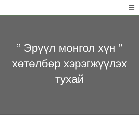
Skip
to
content
” Эрүүл монгол хүн ”
хөтөлбөр хэрэгжүүлэх
тухай