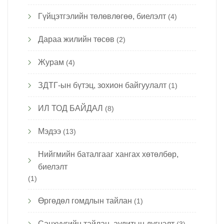
Гүйцэтгэлийн төлөвлөгөө, биелэлт
(4)
Дараа жилийн төсөв
(2)
Журам
(4)
ЗДТГ-ын бүтэц, зохион байгуулалт
(1)
ИЛ ТОД БАЙДАЛ
(8)
Мэдээ
(13)
Нийгмийн баталгааг хангах хөтөлбөр,
биелэлт
(1)
Өргөдөл гомдлын тайлан
(1)
Санхүүгийн тайлан, аудитын дүгнэлт