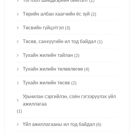
Тогтоол шийдвэрийн биелэлт
(2)
Төрийн албан хаагчийн ёс зүй
(2)
Төсвийн гүйцэтгэл
(3)
Төсөв, санхүүгийн ил тод байдал
(1)
Тухайн жилийн тайлан
(2)
Тухайн жилийн төлөвлөгөө
(4)
Тухайн жилийн төсөв
(2)
Урьчилан сэргийлэн, соён гэгээрүүлэх үйл
ажиллагаа
(1)
Үйл ажиллагааны ил тод байдал
(6)