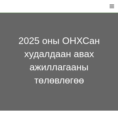
Skip
to
content
2025 оны ОНХСан
худалдаан авах
ажиллагааны
төлөвлөгөө