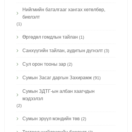
Нийгмийн баталгааг хангах хөтөлбөр,
биелэлт
(1)
Өргөдөл гомдлын тайлан
(1)
Санхүүгийн тайлан, аудитын дүгнэлт
(3)
Сул орон тооны зар
(2)
Сумын Засаг даргын Захирамж
(91)
Сумын ЗДТГ-ын албан хаагчдын
мэдээлэл
(2)
Сумын эрүүл мэндийн төв
(2)