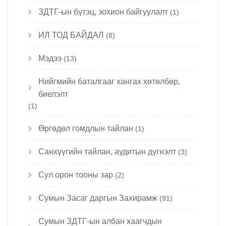
ЗДТГ-ын бүтэц, зохион байгуулалт
(1)
ИЛ ТОД БАЙДАЛ
(8)
Мэдээ
(13)
Нийгмийн баталгааг хангах хөтөлбөр,
биелэлт
(1)
Өргөдөл гомдлын тайлан
(1)
Санхүүгийн тайлан, аудитын дүгнэлт
(3)
Сул орон тооны зар
(2)
Сумын Засаг даргын Захирамж
(91)
Сумын ЗДТГ-ын албан хаагчдын