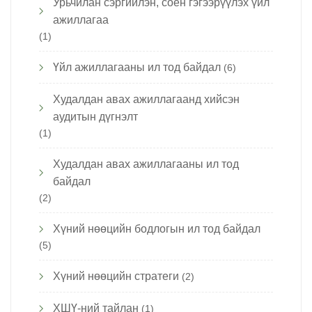
Урьчилан сэргийлэн, соён гэгээрүүлэх үйл
ажиллагаа
(1)
Үйл ажиллагааны ил тод байдал
(6)
Худалдан авах ажиллагаанд хийсэн
аудитын дүгнэлт
(1)
Худалдан авах ажиллагааны ил тод
байдал
(2)
Хүний нөөцийн бодлогын ил тод байдал
(5)
Хүний нөөцийн стратеги
(2)
ХШҮ-ний тайлан
(1)