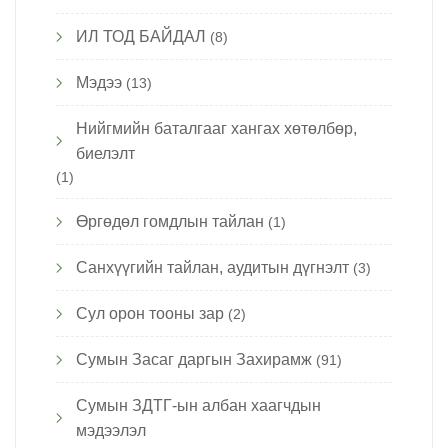
ИЛ ТОД БАЙДАЛ
(8)
Мэдээ
(13)
Нийгмийн баталгааг хангах хөтөлбөр,
биелэлт
(1)
Өргөдөл гомдлын тайлан
(1)
Санхүүгийн тайлан, аудитын дүгнэлт
(3)
Сул орон тооны зар
(2)
Сумын Засаг даргын Захирамж
(91)
Сумын ЗДТГ-ын албан хаагчдын
мэдээлэл