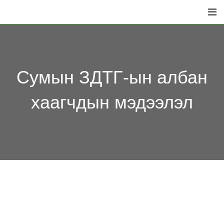
Skip
to
content
Сумын ЗДТГ-ын албан
хаагчдын мэдээлэл