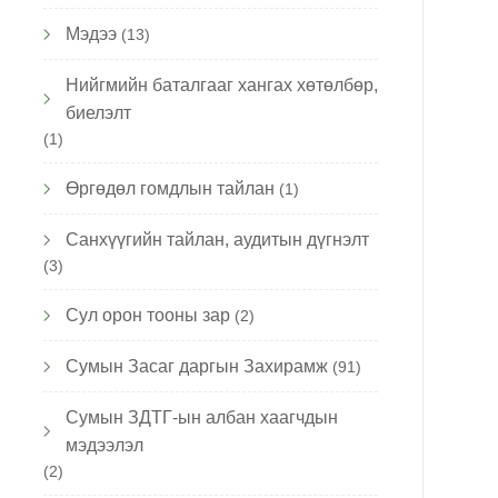
Мэдээ
(13)
Нийгмийн баталгааг хангах хөтөлбөр,
биелэлт
(1)
Өргөдөл гомдлын тайлан
(1)
Санхүүгийн тайлан, аудитын дүгнэлт
(3)
Сул орон тооны зар
(2)
Сумын Засаг даргын Захирамж
(91)
Сумын ЗДТГ-ын албан хаагчдын
мэдээлэл
(2)