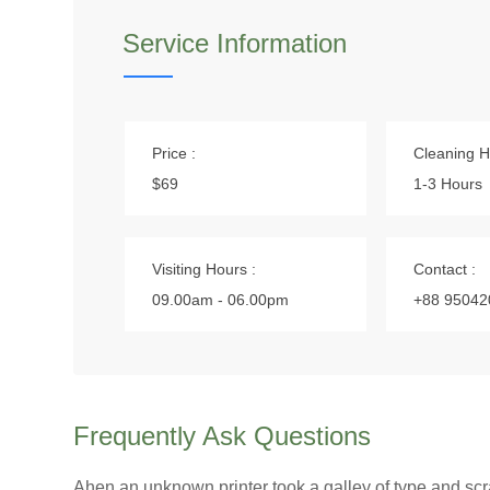
Service Information
Price :
Cleaning H
$69
1-3 Hours
Visiting Hours :
Contact :
09.00am - 06.00pm
+88 95042
Frequently Ask Questions
Ahen an unknown printer took a galley of type and sc