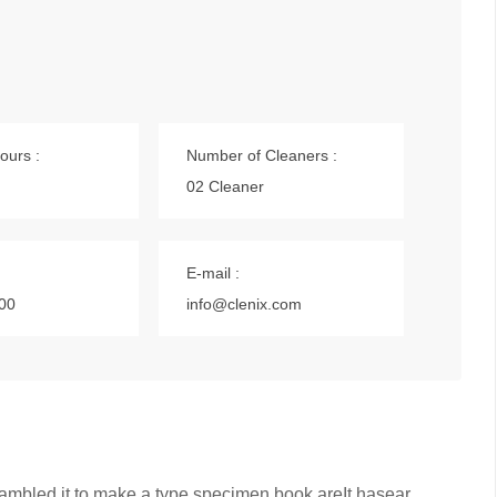
ours :
Number of Cleaners :
02 Cleaner
E-mail :
00
info@clenix.com
rambled it to make a type specimen book areIt hasear