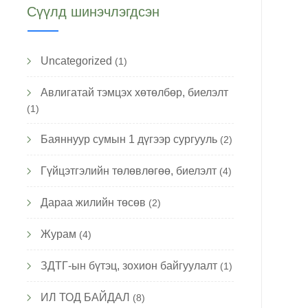
Сүүлд шинэчлэгдсэн
Uncategorized
(1)
Авлигатай тэмцэх хөтөлбөр, биелэлт
(1)
Баяннуур сумын 1 дүгээр сургууль
(2)
Гүйцэтгэлийн төлөвлөгөө, биелэлт
(4)
Дараа жилийн төсөв
(2)
Журам
(4)
ЗДТГ-ын бүтэц, зохион байгуулалт
(1)
ИЛ ТОД БАЙДАЛ
(8)