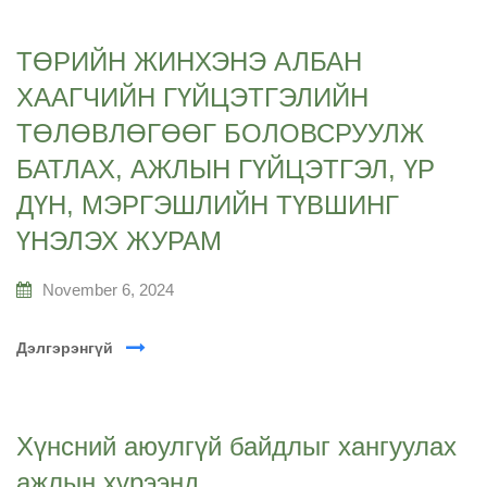
ТӨРИЙН ЖИНХЭНЭ АЛБАН
ХААГЧИЙН ГҮЙЦЭТГЭЛИЙН
ТӨЛӨВЛӨГӨӨГ БОЛОВСРУУЛЖ
БАТЛАХ, АЖЛЫН ГҮЙЦЭТГЭЛ, ҮР
ДҮН, МЭРГЭШЛИЙН ТҮВШИНГ
ҮНЭЛЭХ ЖУРАМ
November 6, 2024
Дэлгэрэнгүй
Хүнсний аюулгүй байдлыг хангуулах
ажлын хүрээнд