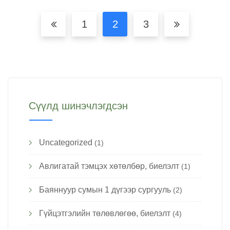
1
2
3
Сүүлд шинэчлэгдсэн
Uncategorized
(1)
Авлигатай тэмцэх хөтөлбөр, биелэлт
(1)
Баяннуур сумын 1 дүгээр сургууль
(2)
Гүйцэтгэлийн төлөвлөгөө, биелэлт
(4)