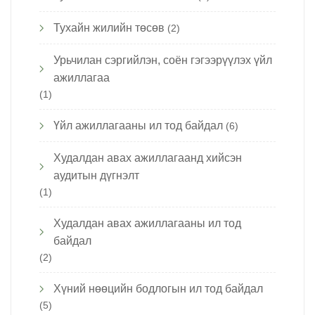
Тухайн жилийн төсөв
(2)
Урьчилан сэргийлэн, соён гэгээрүүлэх үйл
ажиллагаа
(1)
Үйл ажиллагааны ил тод байдал
(6)
Худалдан авах ажиллагаанд хийсэн
аудитын дүгнэлт
(1)
Худалдан авах ажиллагааны ил тод
байдал
(2)
Хүний нөөцийн бодлогын ил тод байдал
(5)