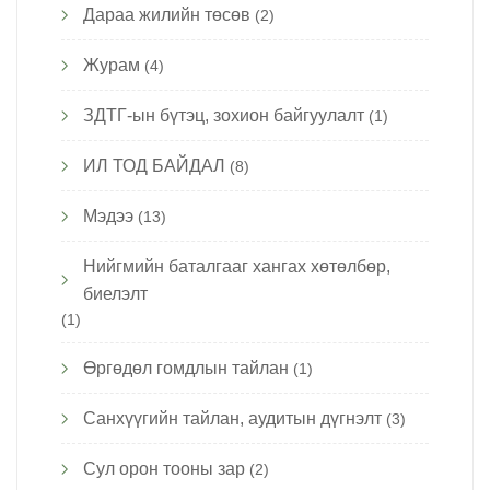
Дараа жилийн төсөв
(2)
Журам
(4)
ЗДТГ-ын бүтэц, зохион байгуулалт
(1)
ИЛ ТОД БАЙДАЛ
(8)
Мэдээ
(13)
Нийгмийн баталгааг хангах хөтөлбөр,
биелэлт
(1)
Өргөдөл гомдлын тайлан
(1)
Санхүүгийн тайлан, аудитын дүгнэлт
(3)
Сул орон тооны зар
(2)