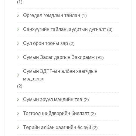
(1)
Өргөдөл гомдлын тайлан
(1)
Санхүүгийн тайлан, аудитын дүгнэлт
(3)
Сул орон тооны зар
(2)
Сумын Засаг даргын Захирамж
(91)
Сумын ЗДТГ-ын албан хаагчдын
мэдээлэл
(2)
Сумын эрүүл мэндийн төв
(2)
Тогтоол шийдвэрийн биелэлт
(2)
Төрийн албан хаагчийн ёс зүй
(2)