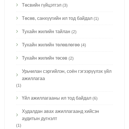
Төсвийн гүйцэтгэл
(3)
Төсөв, санхүүгийн ил тод байдал
(1)
Тухайн жилийн тайлан
(2)
Тухайн жилийн төлөвлөгөө
(4)
Тухайн жилийн төсөв
(2)
Урьчилан сэргийлэн, соён гэгээрүүлэх үйл
ажиллагаа
(1)
Үйл ажиллагааны ил тод байдал
(6)
Худалдан авах ажиллагаанд хийсэн
аудитын дүгнэлт
(1)