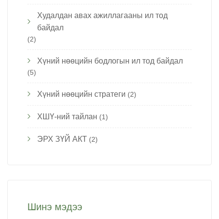
Худалдан авах ажиллагааны ил тод
байдал
(2)
Хүний нөөцийн бодлогын ил тод байдал
(5)
Хүний нөөцийн стратеги
(2)
ХШҮ-ний тайлан
(1)
ЭРХ ЗҮЙ АКТ
(2)
Шинэ мэдээ