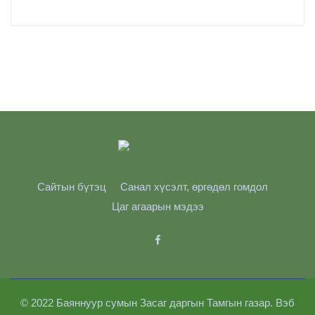
Сайтын бүтэц
Санал хүсэлт, өргөдөл гомдол
Цаг агаарын мэдээ
© 2022 Баяннуур сумын Засаг даргын Тамгын газар. Вэб