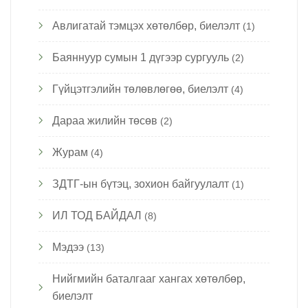
Авлигатай тэмцэх хөтөлбөр, биелэлт
(1)
Баяннуур сумын 1 дүгээр сургууль
(2)
Гүйцэтгэлийн төлөвлөгөө, биелэлт
(4)
Дараа жилийн төсөв
(2)
Журам
(4)
ЗДТГ-ын бүтэц, зохион байгуулалт
(1)
ИЛ ТОД БАЙДАЛ
(8)
Мэдээ
(13)
Нийгмийн баталгааг хангах хөтөлбөр,
биелэлт