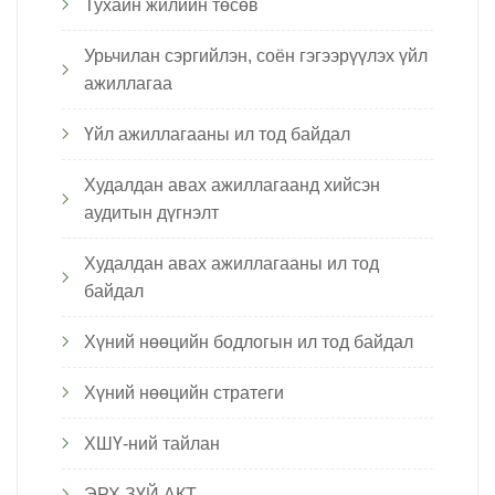
Тухайн жилийн төсөв
Урьчилан сэргийлэн, соён гэгээрүүлэх үйл
ажиллагаа
Үйл ажиллагааны ил тод байдал
Худалдан авах ажиллагаанд хийсэн
аудитын дүгнэлт
Худалдан авах ажиллагааны ил тод
байдал
Хүний нөөцийн бодлогын ил тод байдал
Хүний нөөцийн стратеги
ХШҮ-ний тайлан
ЭРХ ЗҮЙ АКТ