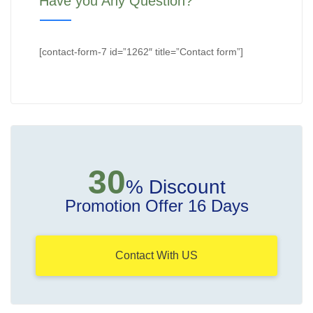
Have you Any Question?
[contact-form-7 id=”1262″ title=”Contact form”]
30
% Discount
Promotion Offer 16 Days
Contact With US