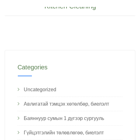
Kitchen Cleaning
Categories
Uncategorized
Авлигатай тэмцэх хөтөлбөр, биелэлт
Баяннуур сумын 1 дүгээр сургууль
Гүйцэтгэлийн төлөвлөгөө, биелэлт